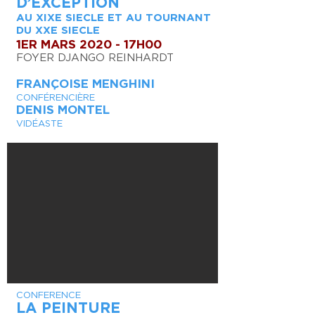
D’EXCEPTION
AU XIXE SIECLE ET AU TOURNANT
DU XXE SIECLE
1ER MARS 2020 - 17H00
FOYER DJANGO REINHARDT
FRANÇOISE MENGHINI
CONFÉRENCIÈRE
DENIS MONTEL
VIDÉASTE
CONFERENCE
LA PEINTURE